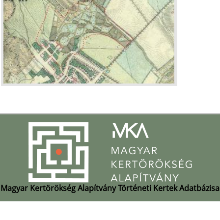
Magyar Kertörökség Alapítvány Történeti Kertek Adatbázisa