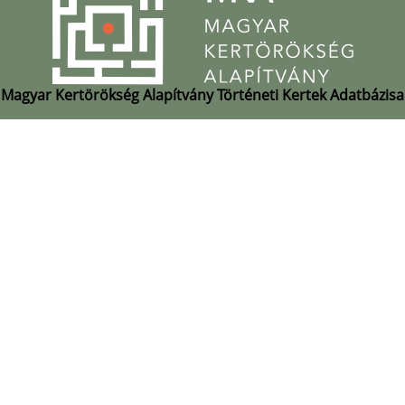
Magyar Kertörökség Alapítvány Történeti Kertek Adatbázisa