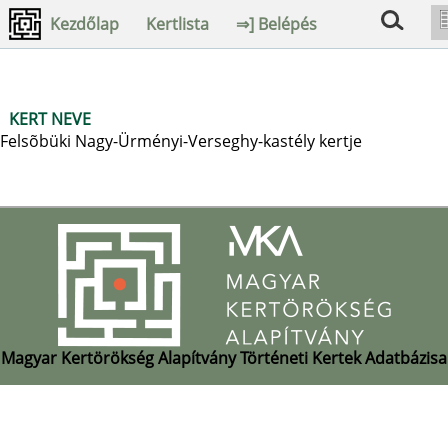
Kezdőlap
Kertlista
⇒] Belépés
KERT NEVE
Felsõbüki Nagy-Ürményi-Verseghy-kastély kertje
Magyar Kertörökség Alapítvány Történeti Kertek Adatbázisa