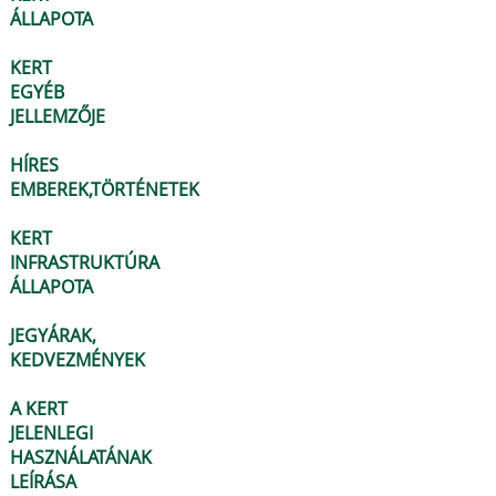
ÁLLAPOTA
KERT
EGYÉB
JELLEMZŐJE
HÍRES
EMBEREK,TÖRTÉNETEK
KERT
INFRASTRUKTÚRA
ÁLLAPOTA
JEGYÁRAK,
KEDVEZMÉNYEK
A KERT
JELENLEGI
HASZNÁLATÁNAK
LEÍRÁSA