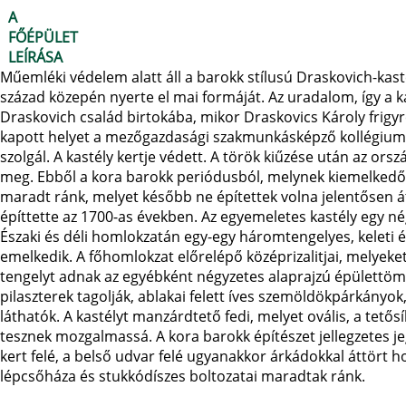
A
FŐÉPÜLET
LEÍRÁSA
Műemléki védelem alatt áll a barokk stílusú Draskovich-kastél
század közepén nyerte el mai formáját. Az uradalom, így a ka
Draskovich család birtokába, mikor Draskovics Károly frigy
kapott helyet a mezőgazdasági szakmunkásképző kollégiuma,
szolgál. A kastély kertje védett. A török kiűzése után az ors
meg. Ebből a kora barokk periódusból, melynek kiemelkedő e
maradt ránk, melyet később ne építettek volna jelentősen át
építtette az 1700-as években. Az egyemeletes kastély egy nég
Északi és déli homlokzatán egy-egy háromtengelyes, keleti é
emelkedik. A főhomlokzat előrelépő középrizalitjai, melye
tengelyt adnak az egyébként négyzetes alaprajzú épülettömb
pilaszterek tagolják, ablakai felett íves szemöldökpárkányok
láthatók. A kastélyt manzárdtető fedi, melyet ovális, a tető
tesznek mozgalmassá. A kora barokk építészet jellegzetes 
kert felé, a belső udvar felé ugyanakkor árkádokkal áttört h
lépcsőháza és stukkódíszes boltozatai maradtak ránk.