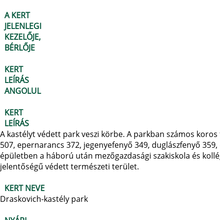
A KERT
JELENLEGI
KEZELŐJE,
BÉRLŐJE
KERT
LEÍRÁS
ANGOLUL
KERT
LEÍRÁS
A kastélyt védett park veszi körbe. A parkban számos koros 
507, epernarancs 372, jegenyefenyő 349, duglászfenyő 359,
épületben a háború után mezőgazdasági szakiskola és kollégi
jelentőségű védett természeti terület.
KERT NEVE
Draskovich-kastély park