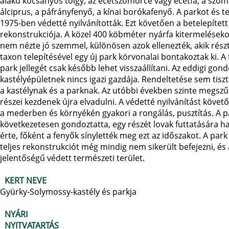
alakú kocsányos tölgy, az ecetszömörce vagy ecetfa, a szom
álciprus, a páfrányfenyő, a kínai borókafenyő. A parkot és te
1975-ben védetté nyilvánították. Ezt követően a betelepíte
rekonstrukciója. A közel 400 köbméter nyárfa kitermelésekor l
nem nézte jó szemmel, különösen azok ellenezték, akik részt
taxon telepítésével egy új park körvonalai bontakoztak ki. A 
park jellegét csak később lehet visszaállítani. Az eddigi go
kastélyépületnek nincs igazi gazdája. Rendeltetése sem tis
a kastélynak és a parknak. Az utóbbi években szinte megsz
részei kezdenek újra elvadulni. A védetté nyilvánítást követ
a mederben és környékén gyakori a rongálás, pusztítás. A p
következetesen gondoztatta, egy részét lovak futtatására h
érte, főként a fenyők sínylették meg ezt az időszakot. A par
teljes rekonstrukciót még mindig nem sikerült befejezni, és a
jelentőségű védett természeti terület.
KERT NEVE
Gyürky-Solymossy-kastély és parkja
NYÁRI
NYITVATARTÁS