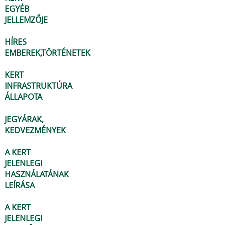
EGYÉB
JELLEMZŐJE
HÍRES
EMBEREK,TÖRTÉNETEK
KERT
INFRASTRUKTÚRA
ÁLLAPOTA
JEGYÁRAK,
KEDVEZMÉNYEK
A KERT
JELENLEGI
HASZNÁLATÁNAK
LEÍRÁSA
A KERT
JELENLEGI