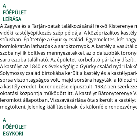
A
FŐÉPÜLET
LEÍRÁSA
A Zagyva és a Tarján-patak találkozásánál fekvő Kisterenye 
vidéki kastélyépítkezés szép példája. A középrizalitos kasté
stílusban. Építtetője a Gyürky család. Egyemeletes, két hag
homlokzatán láthatóak a saroktornyok. A kastély a vasútáll
szoba nyílik boltíves mennyezetekkel, az oldalszobák toronye
sarokszoba található. Az épületet körbefutó párkány díszít
A kastélyt az 1840-es évek végéig a Gyürky család nyári lak
Solymossy család birtokába került a kastély és a kastélypark,
sorsa viszontagságos volt, majd sorsára hagyták, a földszin
a kastély eredeti berendezése elpusztult. 1982-ben szerkezet
oktatási központja működött itt. A kastélyt Bátonyterenye
leromlott állapotban. Visszavásárlása óta sikerült a kastélyt k
megtölteni. Jelenleg kiállításoknak, és különféle rendezvén
A
FŐÉPÜLET
EGYKORI