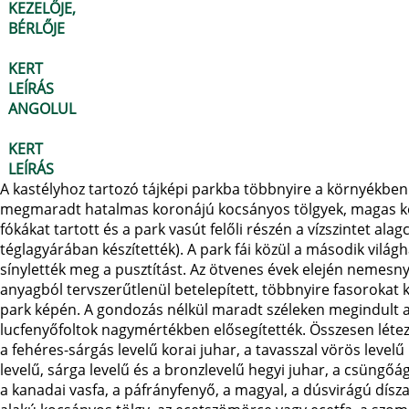
KEZELŐJE,
BÉRLŐJE
KERT
LEÍRÁS
ANGOLUL
KERT
LEÍRÁS
A kastélyhoz tartozó tájképi parkba többnyire a környékben 
megmaradt hatalmas koronájú kocsányos tölgyek, magas kőri
fókákat tartott és a park vasút felőli részén a vízszintet a
téglagyárában készítették). A park fái közül a második vilá
sínylették meg a pusztítást. Az ötvenes évek elején nemesny
anyagból tervszerűtlenül betelepített, többnyire fasorokat k
park képén. A gondozás nélkül maradt széleken megindult a
lucfenyőfoltok nagymértékben elősegítették. Összesen létez
a fehéres-sárgás levelű korai juhar, a tavasszal vörös levelű 
levelű, sárga levelű és a bronzlevelű hegyi juhar, a csüngőág
a kanadai vasfa, a páfrányfenyő, a magyal, a dúsvirágú díszal