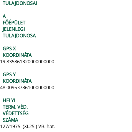
TULAJDONOSAI
A
FŐÉPÜLET
JELENLEGI
TULAJDONOSA
GPS X
KOORDINÁTA
19.835861320000000000
GPS Y
KOORDINÁTA
48.009537861000000000
HELYI
TERM. VÉD.
VÉDETTSÉG
SZÁMA
127/1975. (XI.25.) VB. hat.