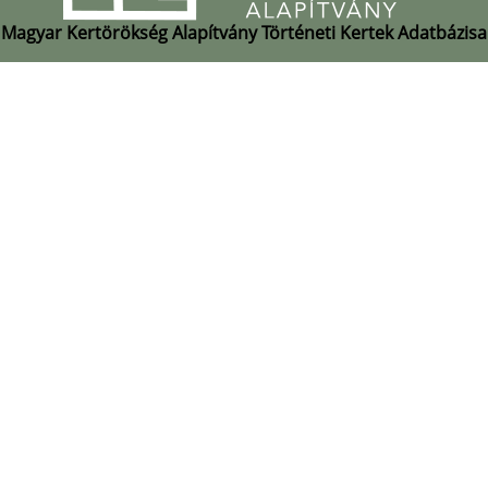
Magyar Kertörökség Alapítvány Történeti Kertek Adatbázisa