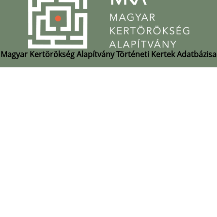
Magyar Kertörökség Alapítvány Történeti Kertek Adatbázisa