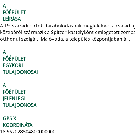
A
FŐÉPÜLET
LEÍRÁSA
A 19. századi birtok darabolódásnak megfelelően a család új
közepéről származik a Spitzer-kastélyként emlegetett zombai
otthonul szolgált. Ma óvoda, a település központjában áll.
A
FŐÉPÜLET
EGYKORI
TULAJDONOSAI
A
FŐÉPÜLET
JELENLEGI
TULAJDONOSA
GPS X
KOORDINÁTA
18.562028504800000000