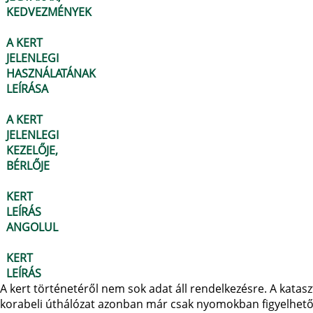
KEDVEZMÉNYEK
A KERT
JELENLEGI
HASZNÁLATÁNAK
LEÍRÁSA
A KERT
JELENLEGI
KEZELŐJE,
BÉRLŐJE
KERT
LEÍRÁS
ANGOLUL
KERT
LEÍRÁS
A kert történetéről nem sok adat áll rendelkezésre. A kataszt
korabeli úthálózat azonban már csak nyomokban figyelhető 