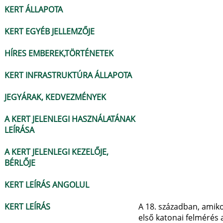
KERT ÁLLAPOTA
KERT EGYÉB JELLEMZŐJE
HÍRES EMBEREK,TÖRTÉNETEK
KERT INFRASTRUKTÚRA ÁLLAPOTA
JEGYÁRAK, KEDVEZMÉNYEK
A KERT JELENLEGI HASZNÁLATÁNAK
LEÍRÁSA
A KERT JELENLEGI KEZELŐJE,
BÉRLŐJE
KERT LEÍRÁS ANGOLUL
KERT LEÍRÁS
A 18. században, amiko
első katonai felmérés a