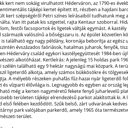
okk kert nem sokáig virulhatott Héderváron, az 1790-es évek
entimentális tájképi kertet épített itt, részben a hajdani baro
ült kert szépségéről Petri színes leírásaiból tudhatunk meg
nálta. Van itt patak kis szigettel, rajta Kentaur szoborral. Hi
lom, festői facsoportok és ligetek váltják egymást. A kastély 
 származik valószínű a bőségszaru is. Az épület közvetlen kö
 is található egy nagy példány, koronája beborítja az egész 
 szintén évszázados faóriások, hatalmas juharok, fenyők, tis
en-Héderváry család egykori kastélyegyüttesét 1984-ben újí
észeti alkotóházat. Kertleírás: A jelenleg 15 holdas park 196
 szélén található egy 9 hektár nagyságú mai közpark. A terül
szil ligeterdő alkotja, amely számos bükkösökre és tölgyese
újtja. A mélyebb részeken puhafás fűz-hazai nyár ligeterdő fo
zi és vízparti élővilága is. Legnagyobb és egyben az ország
lható még a kerten nagyméretű fekete fenyő juharlevelű platá
 kisebb területen tájképi elrendezésű parkot alakítottak ki. A
d első felében kezdődött. Szűk belső, zárt udvarának kedves 
ktárnyi park valójában parkerdő, amely 1965 óta természetvéd
mészeti terület.