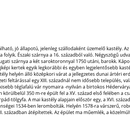
lható, jó állapotú, jelenleg szállodaként üzemelő kastély. A
ása folyik. Északi szárnya a 16. századból való. Négyszögű udv
ugati szárnya a két saroktoronnyal 1750 utáni, barokk. Káp
ájképi kertek egyik legkorábbi és egyben legjelentősebb kas
tély helyén álló középkori várat a jellegzetes dunai ártéri erd
ti feltárással egy XIII. századnál nem idősebb település, val
t kisebb téglafalú vár nyomaira -nyilván a birtokos Hédervár
n körülbelül 350 m-re épült fel a XV. század első felében a c
rpád-tölgyfa. A mai kastély alapjain először egy, a XVI. száza
ellenségei 1534-ben lerombolták. Helyén 1578-ra várszerű, ro
II. században átépítettek. Az épület ma műemlék, a közelmúl