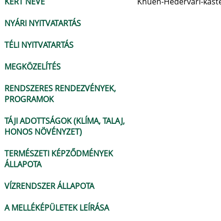
KERT NEVE
Khuen-Hédervári-kast
NYÁRI NYITVATARTÁS
TÉLI NYITVATARTÁS
MEGKÖZELÍTÉS
RENDSZERES RENDEZVÉNYEK,
PROGRAMOK
TÁJI ADOTTSÁGOK (KLÍMA, TALAJ,
HONOS NÖVÉNYZET)
TERMÉSZETI KÉPZŐDMÉNYEK
ÁLLAPOTA
VÍZRENDSZER ÁLLAPOTA
A MELLÉKÉPÜLETEK LEÍRÁSA