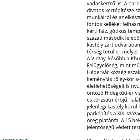
vadaskertről is. A bar
divatos kertépítésze sz
munkáiról és az elkész
fontos kellékét felhasz
kerti ház, gótikus temp
század második feléből
kastély zárt udvarában
térség terül el, melyet
A Viczay, később a Khu
Felügyelőség, mint műv
Hédervár község északi
keményfás tölgy-kőris-
életlehetőségeit is ny
öntöző Hidegkúti-ér ví
es törzsátmérőjű. Talá
jelenlegi kastély körül
parképítés a XIX. száza
öreg platánfa. A 15 he
jelentőségű védett ter