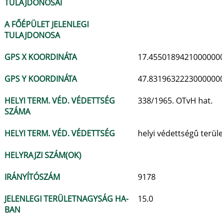
TULAJDONOSAI
A FŐÉPÜLET JELENLEGI
TULAJDONOSA
GPS X KOORDINÁTA
17.4550189421000000
GPS Y KOORDINÁTA
47.8319632223000000
HELYI TERM. VÉD. VÉDETTSÉG
338/1965. OTvH hat.
SZÁMA
HELYI TERM. VÉD. VÉDETTSÉG
helyi védettségû terül
HELYRAJZI SZÁM(OK)
IRÁNYÍTÓSZÁM
9178
JELENLEGI TERÜLETNAGYSÁG HA-
15.0
BAN