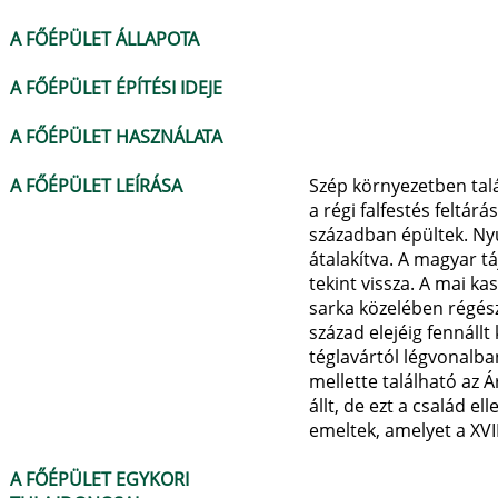
A FŐÉPÜLET ÁLLAPOTA
A FŐÉPÜLET ÉPÍTÉSI IDEJE
A FŐÉPÜLET HASZNÁLATA
A FŐÉPÜLET LEÍRÁSA
Szép környezetben talá
a régi falfestés feltár
században épültek. Ny
átalakítva. A magyar t
tekint vissza. A mai kas
sarka közelében régésze
század elejéig fennáll
téglavártól légvonalba
mellette található az Á
állt, de ezt a család 
emeltek, amelyet a XVI
A FŐÉPÜLET EGYKORI