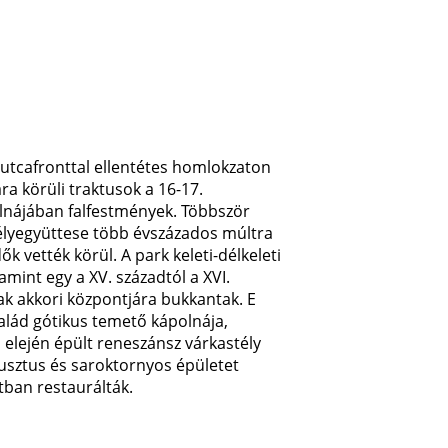
z utcafronttal ellentétes homlokzaton
ara körüli traktusok a 16-17.
olnájában falfestmények. Többször
télyegyüttese több évszázados múltra
ők vették körül. A park keleti-délkeleti
amint egy a XV. századtól a XVI.
yak akkori központjára bukkantak. E
salád gótikus temető kápolnája,
d elején épült reneszánsz várkastély
busztus és saroktornyos épületet
tban restaurálták.