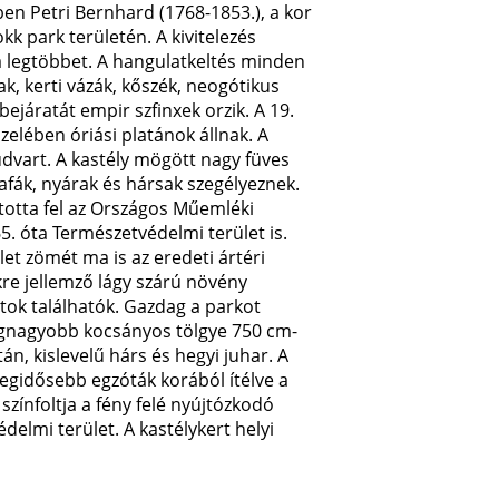
ben Petri Bernhard (1768-1853.), a kor
kk park területén. A kivitelezés
 a legtöbbet. A hangulatkeltés minden
dak, kerti vázák, kőszék, neogótikus
bejáratát empir szfinxek orzik. A 19.
zelében óriási platánok állnak. A
udvart. A kastély mögött nagy füves
zafák, nyárak és hársak szegélyeznek.
totta fel az Országos Műemléki
5. óta Természetvédelmi terület is.
et zömét ma is az eredeti ártéri
kre jellemző lágy szárú növény
ltok találhatók. Gazdag a parkot
 legnagyobb kocsányos tölgye 750 cm-
n, kislevelű hárs és hegyi juhar. A
 legidősebb egzóták korából ítélve a
színfoltja a fény felé nyújtózkodó
elmi terület. A kastélykert helyi