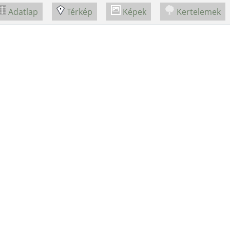
Adatlap
Térkép
Képek
Kertelemek