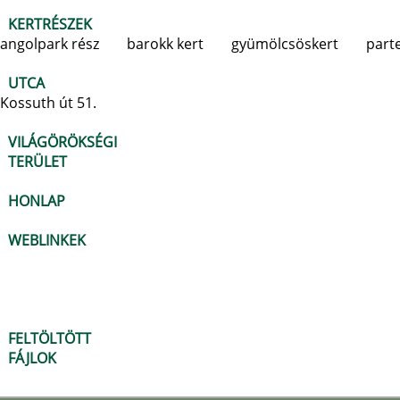
KERTRÉSZEK
angolpark rész
barokk kert
gyümölcsöskert
part
UTCA
Kossuth út 51.
VILÁGÖRÖKSÉGI
TERÜLET
HONLAP
WEBLINKEK
FELTÖLTÖTT
FÁJLOK