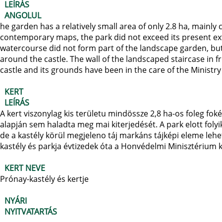
LEÍRÁS
ANGOLUL
he garden has a relatively small area of only 2.8 ha, mainl
contemporary maps, the park did not exceed its present ext
watercourse did not form part of the landscape garden, bu
around the castle. The wall of the landscaped staircase in f
castle and its grounds have been in the care of the Ministr
KERT
LEÍRÁS
A kert viszonylag kis területu mindössze 2,8 ha-os foleg foké
alapján sem haladta meg mai kiterjedését. A park elott folyik
de a kastély körül megjeleno táj markáns tájképi eleme lehete
kastély és parkja évtizedek óta a Honvédelmi Minisztérium 
KERT NEVE
Prónay-kastély és kertje
NYÁRI
NYITVATARTÁS