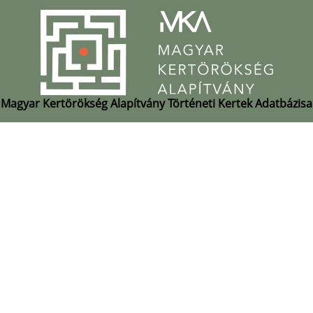
Magyar Kertörökség Alapítvány Történeti Kertek Adatbázisa