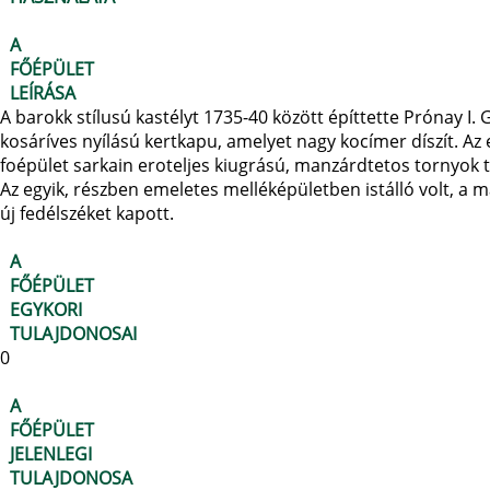
A
FŐÉPÜLET
LEÍRÁSA
A barokk stílusú kastélyt 1735-40 között építtette Prónay I.
kosáríves nyílású kertkapu, amelyet nagy kocímer díszít. Az
foépület sarkain eroteljes kiugrású, manzárdtetos tornyok 
Az egyik, részben emeletes melléképületben istálló volt, a 
új fedélszéket kapott.
A
FŐÉPÜLET
EGYKORI
TULAJDONOSAI
0
A
FŐÉPÜLET
JELENLEGI
TULAJDONOSA