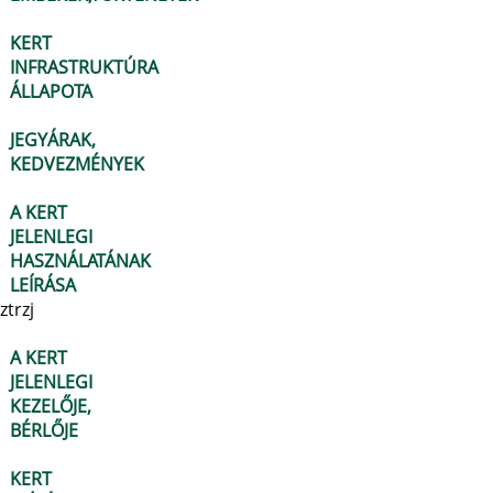
KERT
INFRASTRUKTÚRA
ÁLLAPOTA
JEGYÁRAK,
KEDVEZMÉNYEK
A KERT
JELENLEGI
HASZNÁLATÁNAK
LEÍRÁSA
ztrzj
A KERT
JELENLEGI
KEZELŐJE,
BÉRLŐJE
KERT