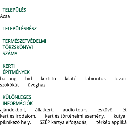
TELEPÜLÉS
Acsa
TELEPÜLÉSRÉSZ
TERMÉSZETVÉDELMI
TÖRZSKÖNYVI
SZÁMA
KERTI
ÉPÍTMÉNYEK
barlang
híd
kerti tó
kilátó
labirintus
lovar
szökőkút
üvegház
KÜLÖNLEGES
INFORMÁCIÓK
ajándékbolt,
állatkert,
audio tours,
esküvő,
é
kert és irodalom,
kert és történelmi esemény,
kutya 
piknikező hely,
SZÉP kártya elfogadás,
térkép appliká