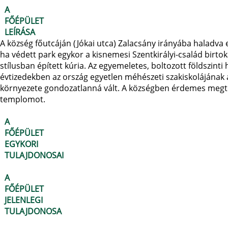
A
FŐÉPÜLET
LEÍRÁSA
A község főutcáján (Jókai utca) Zalacsány irányába haladva 
ha védett park egykor a kisnemesi Szentkirályi-család birto
stílusban épített kúria. Az egyemeletes, boltozott földszinti
évtizedekben az ország egyetlen méhészeti szakiskolájának 
környezete gondozatlanná vált. A községben érdemes megtek
templomot.
A
FŐÉPÜLET
EGYKORI
TULAJDONOSAI
A
FŐÉPÜLET
JELENLEGI
TULAJDONOSA