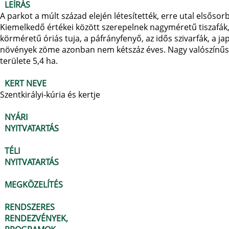
LEÍRÁS
A parkot a múlt század elején létesítették, erre utal elsős
Kiemelkedő értékei között szerepelnek nagyméretű tiszafák, 
körméretű óriás tuja, a páfrányfenyő, az idős szivarfák, a ja
növények zöme azonban nem kétszáz éves. Nagy valószínűség
területe 5,4 ha.
KERT NEVE
Szentkirályi-kúria és kertje
NYÁRI
NYITVATARTÁS
TÉLI
NYITVATARTÁS
MEGKÖZELÍTÉS
RENDSZERES
RENDEZVÉNYEK,