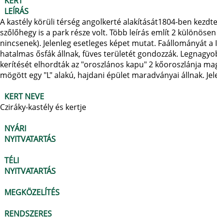
KERT
LEÍRÁS
A kastély körüli térség angolkerté alakítását1804-ben kezdte
szőlőhegy is a park része volt. Több leírás említ 2 különösen
nincsenek). Jelenleg esetleges képet mutat. Faállományát a II
hatalmas ősfák állnak, füves területét gondozzák. Legnagyo
kerítését elhordták az "oroszlános kapu" 2 kőoroszlánja ma
mögött egy "L" alakú, hajdani épület maradványai állnak. Jel
KERT NEVE
Cziráky-kastély és kertje
NYÁRI
NYITVATARTÁS
TÉLI
NYITVATARTÁS
MEGKÖZELÍTÉS
RENDSZERES