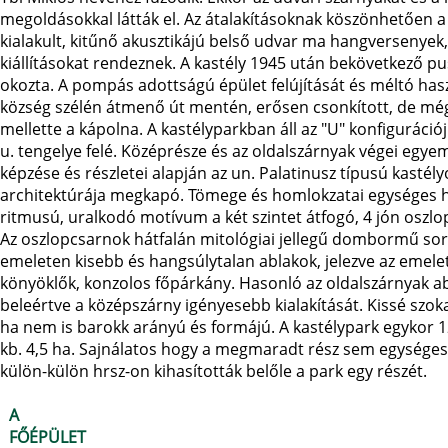
megoldásokkal látták el. Az átalakításoknak köszönhetően a k
kialakult, kitűnő akusztikájú belső udvar ma hangversenyek
kiállításokat rendeznek. A kastély 1945 után bekövetkező p
okozta. A pompás adottságú épület felújítását és méltó hasz
község szélén átmenő út mentén, erősen csonkított, de még 
mellette a kápolna. A kastélyparkban áll az "U" konfiguráció
u. tengelye felé. Középrésze és az oldalszárnyak végei egye
képzése és részletei alapján az un. Palatinusz típusú kasté
architektúrája megkapó. Tömege és homlokzatai egységes h
ritmusú, uralkodó motívum a két szintet átfogó, 4 jón oszlo
Az oszlopcsarnok hátfalán mitológiai jellegű dombormű soroz
emeleten kisebb és hangsúlytalan ablakok, jelezve az emelet
könyöklők, konzolos főpárkány. Hasonló az oldalszárnyak ab
beleértve a középszárny igényesebb kialakítását. Kissé szoka
ha nem is barokk arányú és formájú. A kastélypark egykor 120
kb. 4,5 ha. Sajnálatos hogy a megmaradt rész sem egységes
külön-külön hrsz-on kihasították belőle a park egy részét.
A
FŐÉPÜLET