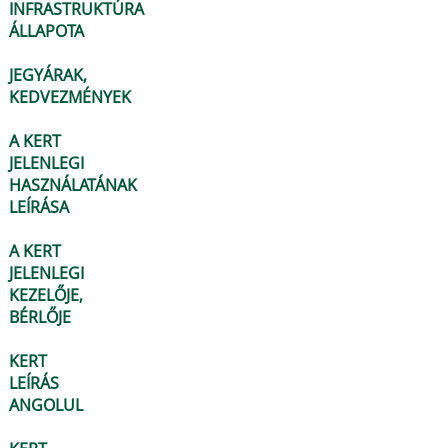
INFRASTRUKTÚRA
ÁLLAPOTA
JEGYÁRAK,
KEDVEZMÉNYEK
A KERT
JELENLEGI
HASZNÁLATÁNAK
LEÍRÁSA
A KERT
JELENLEGI
KEZELŐJE,
BÉRLŐJE
KERT
LEÍRÁS
ANGOLUL