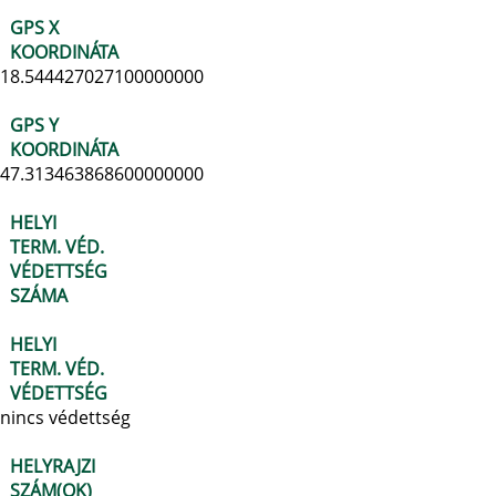
GPS X
KOORDINÁTA
18.544427027100000000
GPS Y
KOORDINÁTA
47.313463868600000000
HELYI
TERM. VÉD.
VÉDETTSÉG
SZÁMA
HELYI
TERM. VÉD.
VÉDETTSÉG
nincs védettség
HELYRAJZI
SZÁM(OK)