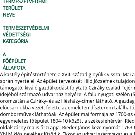
TERMÉSZETVÉDEMI
TERÜLET
NEVE
TERMÉSZETVÉDELMI
VÉDETTSÉGI
KATEGÓRIA
A
FŐÉPÜLET
ÁLLAPOTA
A kastély építéstörténete a XVII. századig nyúlik vissza. Mai a
során nyerte el. Az épület tervezését Hild Józsefnek tulajdo
támogató, kiváló gazdálkodást folytató Cziráky család Fejér 
idejéből származó udvarház helyére. A falu nyugati szélén (Sz
oromzatán a Cziráky- és az Illésházy-címer látható. A gazdag
előcsarnokba vezet, felette az emeleten díszterem található, 
domborművek láthatóak. Az épület mai formája az 1700-as év
egyemeletes főépület 1804-10 között a székesfehérvári Rieder 
oldalszárny ma is őrzi apja, Rieder János keze nyomát 1763-6
Ybl Miklós nevéhez fűződik. Ekkor az udvari szárnyakat és a 