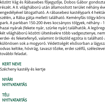
között Vág és Rábasebes főjegyzője, Dobos Gábor gondoztat
részét. A II. világháború után államosított terület néhány 
engedélyével látogatható. A rábasebesi kastélypark 4 hektáro
szélén, a Rába gátja mellett található. Keményfás tölgy-kőris-
park. A parkban 150-200 éves kocsányos tölgyek, néhány - 10
hazai nyárak (fekete nyár, szürke nyár) találhatók. A legöre
két világháború közötti ültetésekre több vadgesztenye, ne
erdei- és feketefenyő, valamint örökzöld egzóta is található 
különösen sok a mogyoró. Védettségét elsősorban a lágysz
odvas keltike, hóvirág, tavaszi tőzike, erdei szélfű, szélesle
további feladat.
KERT NEVE
Szécheny kastély és kertje
NYÁRI
NYITVATARTÁS
TÉLI
NYITVATARTÁS