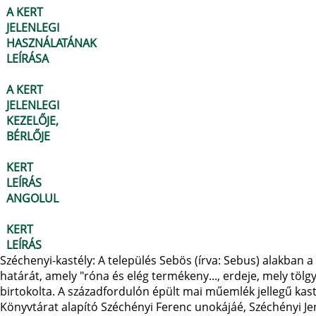
A KERT
JELENLEGI
HASZNÁLATÁNAK
LEÍRÁSA
A KERT
JELENLEGI
KEZELŐJE,
BÉRLŐJE
KERT
LEÍRÁS
ANGOLUL
KERT
LEÍRÁS
Széchenyi-kastély: A település Sebös (írva: Sebus) alakban a
határát, amely "róna és elég termékeny..., erdeje, mely tölgy,
birtokolta. A századfordulón épült mai műemlék jellegű ka
Könyvtárat alapító Széchényi Ferenc unokájáé, Széchényi Jenő