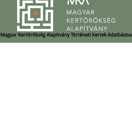
Magyar Kertörökség Alapítvány Történeti Kertek Adatbázisa