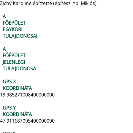
Zichy Karoline építtette (építész: Ybl Miklós).
A
FŐÉPÜLET
EGYKORI
TULAJDONOSAI
A
FŐÉPÜLET
JELENLEGI
TULAJDONOSA
GPS X
KOORDINÁTA
19.985271008400000000
GPS Y
KOORDINÁTA
47.911687095400000000