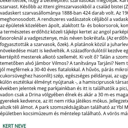
bekerítettek, hogy a betelepített szarvasokat megóvják. Ká
szarvast. Később az itteni gímszarvasokból a család bistei (
vadaskert szarvasállománya 1888-ban 424 darab volt. Az 1900
meghonosodott. A rendszeres vadászatok céljából a vadaske
az épületek közelében ápolt, alakított fa- és bokorsorok, kom
a természetes erdőhöz közeli tájképi kertet az angol parképít
fasoroknál a vadgesztenye, más néven bokrétafa. (Az erdőhö
fogyasztották a szarvasok, őzek). A platánok közül a juharlev
növekedése miatt is kedvelték. A századfordulótól kezdve egy
kertépítő mesterek alkotó szellemét. Ki volt ő? Talán a szo
temetőben alvó Jámbor Vilmos? A tanítványa Tarjáni? Nem tu
jól megférnek a 30-40 éves fiatalokkal. A hűvös, párás mikr
cukorsüveghez hasonlít) szép, egészséges példányai, az ugy
külön esztétikai élményt nyújtanak -, a hamisciprusok társ
években jelentek meg parkjainkban és itt is találhatók a pic
vadon csak a Drina völgyében élnek és akár a 30 m-es magas
gyerekek kedvence, az itt nem ritka játékos mókus. Jellegz
alszik téli álmot. A park szomszédságában található az Ybl Mik
épületben kocsimúzeum és méntelep található. A vörös márvány
KERT NEVE