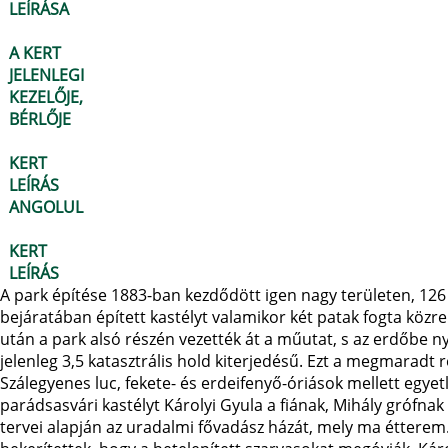
LEÍRÁSA
A KERT
JELENLEGI
KEZELŐJE,
BÉRLŐJE
KERT
LEÍRÁS
ANGOLUL
KERT
LEÍRÁS
A park építése 1883-ban kezdődött igen nagy területen, 126 
bejáratában épített kastélyt valamikor két patak fogta közr
után a park alsó részén vezették át a műutat, s az erdőbe n
jelenleg 3,5 katasztrális hold kiterjedésű. Ezt a megmaradt
Szálegyenes luc, fekete- és erdeifenyő-óriások mellett egy
parádsasvári kastélyt Károlyi Gyula a fiának, Mihály grófnak
tervei alapján az uradalmi fővadász házát, mely ma étterem.