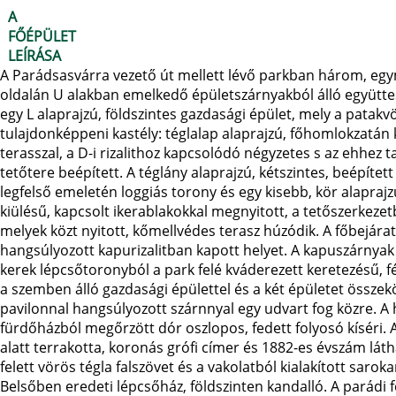
A
FŐÉPÜLET
LEÍRÁSA
A Parádsasvárra vezető út mellett lévő parkban három, eg
oldalán U alakban emelkedő épületszárnyakból álló együttes 
egy L alaprajzú, földszintes gazdasági épület, mely a patakv
tulajdonképpeni kastély: téglalap alaprajzú, főhomlokzatán ké
terasszal, a D-i rizalithoz kapcsolódó négyzetes s az ehhez 
tetőtere beépített. A téglány alaprajzú, kétszintes, beépíte
legfelső emeletén loggiás torony és egy kisebb, kör alapraj
kiülésű, kapcsolt ikerablakokkal megnyitott, a tetőszerkezet
melyek közt nyitott, kőmellvédes terasz húzódik. A főbejárat 
hangsúlyozott kapurizalitban kapott helyet. A kapuszárnyak f
kerek lépcsőtoronyból a park felé kváderezett keretezésű, fé
a szemben álló gazdasági épülettel és a két épületet összek
pavilonnal hangsúlyozott szárnnyal egy udvart fog közre. A
fürdőházból megőrzött dór oszlopos, fedett folyosó kíséri.
alatt terrakotta, koronás grófi címer és 1882-es évszám lát
felett vörös tégla falszövet és a vakolatból kialakított saro
Belsőben eredeti lépcsőház, földszinten kandalló. A parádi fe