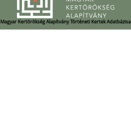
Magyar Kertörökség Alapítvány Történeti Kertek Adatbázisa