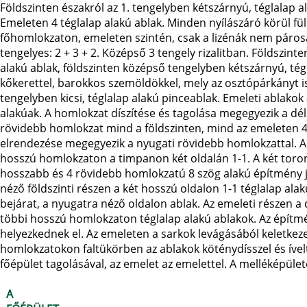
Földszinten északról az 1. tengelyben kétszárnyú, téglalap a
Emeleten 4 téglalap alakú ablak. Minden nyílászáró körül füle
főhomlokzaton, emeleten szintén, csak a lizénák nem páros
tengelyes: 2 + 3 + 2. Középső 3 tengely rizalitban. Földszin
alakú ablak, földszinten középső tengelyben kétszárnyú, tégla
kőkerettel, barokkos szemöldökkel, mely az osztópárkányt i
tengelyben kicsi, téglalap alakú pinceablak. Emeleti ablakok a
alakúak. A homlokzat díszítése és tagolása megegyezik a dél
rövidebb homlokzat mind a földszinten, mind az emeleten 4
elrendezése megegyezik a nyugati rövidebb homlokzattal. A
hosszú homlokzaton a timpanon két oldalán 1-1. A két toron
hosszabb és 4 rövidebb homlokzatú 8 szög alakú építmény jöt
néző földszinti részen a két hosszú oldalon 1-1 téglalap alakú
bejárat, a nyugatra néző oldalon ablak. Az emeleti részen a 
többi hosszú homlokzaton téglalap alakú ablakok. Az építmén
helyezkednek el. Az emeleten a sarkok levágásából keletkez
homlokzatokon faltükörben az ablakok köténydísszel és ívelt
főépület tagolásával, az emelet az emelettel. A melléképüle
A