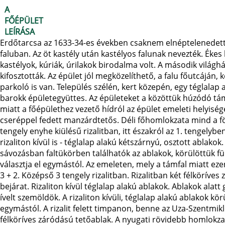
A
FŐÉPÜLET
LEÍRÁSA
Erdőtarcsa az 1633-34-es években csaknem elnéptelenedett. 
faluban. Az öt kastély után kastélyos falunak nevezték. Éke
kastélyok, kúriák, úrilakok birodalma volt. A második világ
kifosztották. Az épület jól megközelíthető, a falu főutcáján,
parkoló is van. Település szélén, kert közepén, egy téglalap
barokk épületegyüttes. Az épületeket a közöttük húzódó támf
miatt a főépülethez vezető hídról az épület emeleti helyiség
cseréppel fedett manzárdtetős. Déli főhomlokzata mind a fö
tengely enyhe kiülésű rizalitban, itt északról az 1. tengelyb
rizaliton kívül is - téglalap alakú kétszárnyú, osztott ablakok
sávozásban faltükörben találhatók az ablakok, körülöttük fü
választja el egymástól. Az emeleten, mely a támfal miatt eze
3 + 2. Középső 3 tengely rizalitban. Rizalitban két félköríve
bejárat. Rizaliton kívül téglalap alakú ablakok. Ablakok alat
ívelt szemöldök. A rizaliton kívüli, téglalap alakú ablakok kör
egymástól. A rizalit felett timpanon, benne az Uza-Szentmik
félköríves záródású tetőablak. A nyugati rövidebb homlokza