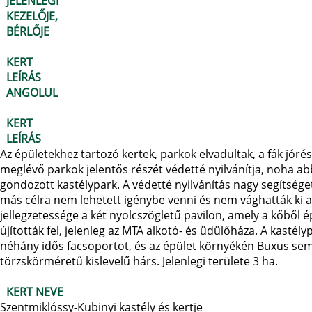
JELENLEGI
KEZELŐJE,
BÉRLŐJE
KERT
LEÍRÁS
ANGOLUL
KERT
LEÍRÁS
Az épületekhez tartozó kertek, parkok elvadultak, a fák jóré
meglévő parkok jelentős részét védetté nyilvánítja, noha 
gondozott kastélypark. A védetté nyilvánítás nagy segítséget 
más célra nem lehetett igénybe venni és nem vághatták ki a
jellegzetessége a két nyolcszögletű pavilon, amely a kőből 
újították fel, jelenleg az MTA alkotó- és üdülőháza. A kast
néhány idős facsoportot, és az épület környékén Buxus sem
törzskörméretű kislevelű hárs. Jelenlegi területe 3 ha.
KERT NEVE
Szentmiklóssy-Kubinyi kastély és kertje