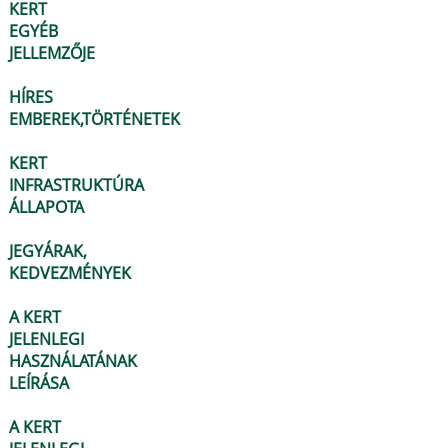
KERT
EGYÉB
JELLEMZŐJE
HÍRES
EMBEREK,TÖRTÉNETEK
KERT
INFRASTRUKTÚRA
ÁLLAPOTA
JEGYÁRAK,
KEDVEZMÉNYEK
A KERT
JELENLEGI
HASZNÁLATÁNAK
LEÍRÁSA
A KERT