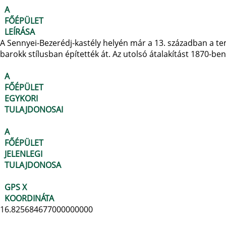
A
FŐÉPÜLET
LEÍRÁSA
A Sennyei-Bezerédj-kastély helyén már a 13. században a te
barokk stílusban építették át. Az utolsó átalakítást 1870-be
A
FŐÉPÜLET
EGYKORI
TULAJDONOSAI
A
FŐÉPÜLET
JELENLEGI
TULAJDONOSA
GPS X
KOORDINÁTA
16.825684677000000000