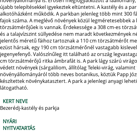
növényállománya is. Erősen megfogyatkozott a faállomány, 
újabb telepítésekkel igyekeztek eltüntetni. A kastély és a 
alkotóházként működik. A parkban jelenleg több mint 300 fá
fajok száma. A meglévő növények közül legméretesebbek a 
törzsátmérőjűek is vannak. Érdekessége a 308 cm-es törzsá
és a talajvízszint süllyedése nem maradt következmények nél
jelentős méretű fáihoz tartoznak a 110 cm törzsátmérőt m
ezüst hársak, egy 190 cm törzsátmérőnél vastagabb kisleve
jegenyefenyő. Valószínűleg itt található az ország legvastag
cm törzsátmérőjű ritka ámbrafát is. A park lágy szárú virágo
védett növények (sárgaliliom, állítólag Teleki-virág, valamint
növényállományáról több neves botanikus, köztük Papp József
készítettek növénykatasztert. A park a jelenlegi anyagi le
látogatható.
KERT NEVE
Bezerédj-kastély és parkja
NYÁRI
NYITVATARTÁS