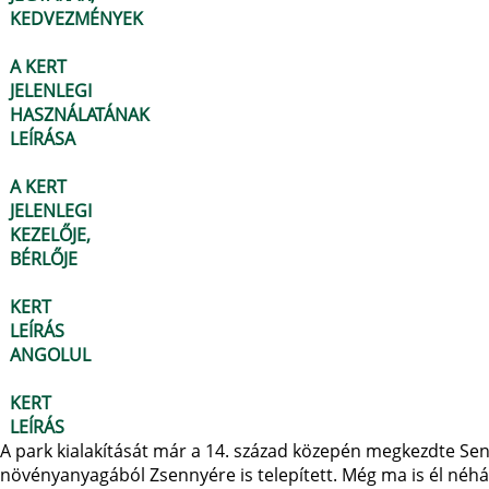
KEDVEZMÉNYEK
A KERT
JELENLEGI
HASZNÁLATÁNAK
LEÍRÁSA
A KERT
JELENLEGI
KEZELŐJE,
BÉRLŐJE
KERT
LEÍRÁS
ANGOLUL
KERT
LEÍRÁS
A park kialakítását már a 14. század közepén megkezdte Se
növényanyagából Zsennyére is telepített. Még ma is él néh