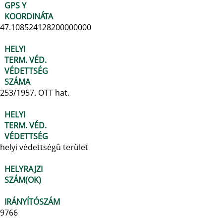
GPS Y
KOORDINÁTA
47.108524128200000000
HELYI
TERM. VÉD.
VÉDETTSÉG
SZÁMA
253/1957. OTT hat.
HELYI
TERM. VÉD.
VÉDETTSÉG
helyi védettségû terület
HELYRAJZI
SZÁM(OK)
IRÁNYÍTÓSZÁM
9766