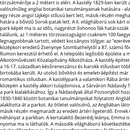
törzsátmérője a 2 métert is eléri. A kastély 1829-ben került 
valószínűleg angliai botanikai tanulmányainak hatására - alak
egy része angol tájképi stílusú kert lett, másik részén megha
határa a bővizű Sorok-patak lett. A II. világháború sok kárt 
park képét ma is az idős, nagyrészt őshonos fák határozzák
találunk, az 1 méteres törzsvastagságot csaknem 100 faegye
legnagyobbnak tartott, védett kocsányos tölgye: az "ezerév
középkori eredetű Zsenynye Szombathelytől a 87. számú főú
Rumon keresztül érhető el. A település legősibb épülete a 
Alkotóművészeti Közalapítvány Alkotóháza. A kastély építtet
a 16-17. században későreneszánsz és barokk stílusban többs
birtokába került. Az utolsó bővítést és emeletráépítést már
romantikus stílusban. A kastélypark a valamikori Rába ártér t
közepén a kastély akkori tulajdonosa, a Sárváron Nádasdy T
a park kialakításához. Így a Nádasdyak által Pozsonyból hoz
1830-1840 között botanikai tanulmányokat folytatott Angli
alakította át a parkot. Az ötletet valószínű, az Angliában látot
másik részén megmaradt az eredeti ártéri ligeterdő. Ennek 
néhányat a parkban. A kertalakító Bezerédj leánya, Emma is v
nyomai ma is láthatók. A második világháború következtében