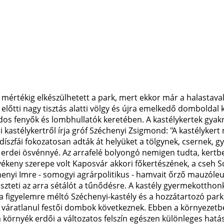
mértékig elkészülhetett a park, mert ekkor már a halastavak 
y előtti nagy tisztás alatti völgy és újra emelkedő dombolda
dos fenyők és lombhullatók keretében. A kastélykertek gyak
kastélykertről írja gróf Széchenyi Zsigmond: "A kastélykert
díszfái fokozatosan adták át helyüket a tölgynek, csernek, gy
 erdei ösvénnyé. Az arrafelé bolyongó nemigen tudta, kertb
vékeny szerepe volt Kaposvár akkori főkertészének, a cseh S
henyi Imre - somogyi agrárpolitikus - hamvait őrző mauzóle
készteti az arra sétálót a tűnődésre. A kastély gyermekott
 a figyelemre méltó Széchenyi-kastély és a hozzátartozó park.
 váratlanul festői dombok következnek. Ebben a környezetben
 környék erdői a változatos felszín egészen különleges hatású