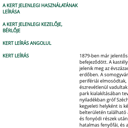
A KERT JELENLEGI HASZNÁLATÁNAK
LEÍRÁSA
A KERT JELENLEGI KEZELŐJE,
BÉRLŐJE
KERT LEÍRÁS ANGOLUL
KERT LEÍRÁS
1879-ben már jelentős 
befejeződött. A kastél
jelenik meg az évszáza
erdőben. A somogyvári 
perifériái elmosódtak, 
észrevétlenül vadultak
park kialakításában te
nyiladékban gróf Széc
kegyeleti helyként is 
belterületén található
és fonyódi részek után
hatalmas fenyőfái, és a