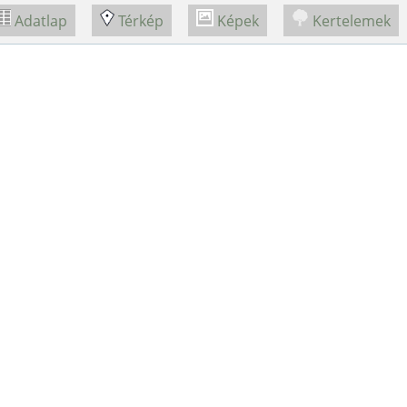
Adatlap
Térkép
Képek
Kertelemek