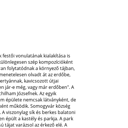
festői vonulatának kialakítása is
l különlegesen szép kompozícióként
ran folytatódnak a környező tájban,
 menetelesen olvadt át az erdőbe,
ertyánnak, kavicsozott útjai
en jár-e még, vagy már erdőben". A
chilham Józsefnek. Az egyik
um épülete nemcsak látványként, de
honként működik. Somogyvár község
 A viszonylag sík és berkes balatoni
 épült a kastély és parkja. A park
 tájat varázsol az érkező elé. A