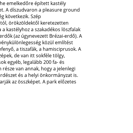
yhe emelkedőre épített kastély
let. A díszudvaron a pleasure ground
ég következik. Szép
ól, örökzöldektől keretezetten
a a kastélyhoz a szakadékos löszfalak
erdők (az úgynevezett Brézai-erdő). A
vénykülönlegesség közül említést
enyő, a tiszafák, a hamisciprusok. A
ek, de van itt sokféle tölgy,
ok egyéb, legalább 200 fa- és
 része van annak, hogy a jelenlegi
rdészet és a helyi önkormányzat is.
arják az összképet. A park előzetes