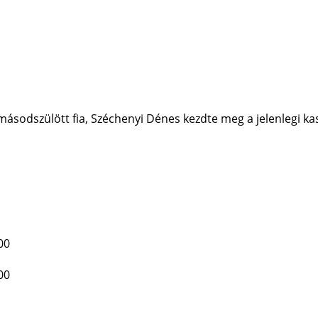
másodszülött fia, Széchenyi Dénes kezdte meg a jelenlegi kas
00
00