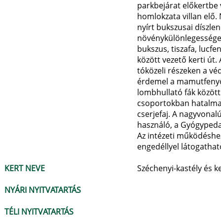
parkbejárat előkertbe 
homlokzata villan elő.
nyírt bukszusai díszle
növénykülönlegességek 
bukszus, tiszafa, lucfe
között vezető kerti út
tóközeli részeken a vé
érdemel a mamutfenyő, 
lombhullató fák közöt
csoportokban hatalmas 
cserjefaj. A nagyvonal
használó, a Gyógypedag
Az intézeti működéshez
engedéllyel látogathat
KERT NEVE
Széchenyi-kastély és ke
NYÁRI NYITVATARTÁS
TÉLI NYITVATARTÁS