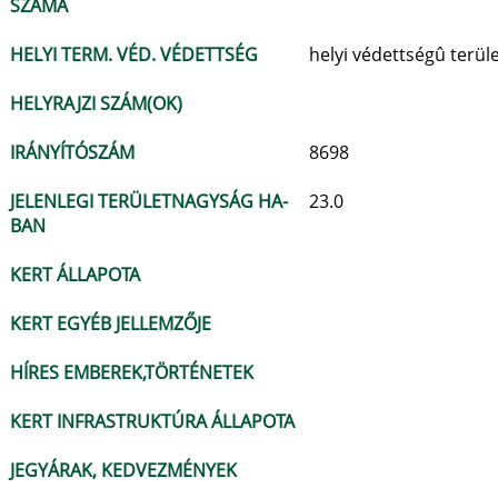
SZÁMA
HELYI TERM. VÉD. VÉDETTSÉG
helyi védettségû terül
HELYRAJZI SZÁM(OK)
IRÁNYÍTÓSZÁM
8698
JELENLEGI TERÜLETNAGYSÁG HA-
23.0
BAN
KERT ÁLLAPOTA
KERT EGYÉB JELLEMZŐJE
HÍRES EMBEREK,TÖRTÉNETEK
KERT INFRASTRUKTÚRA ÁLLAPOTA
JEGYÁRAK, KEDVEZMÉNYEK