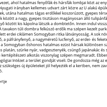
vezet, ahol hatalmas fenyőfák és hársfák lombjai közt az en
 Nyugati irányban kellemes udvart zárt közre az U alakú épü
nek, utána hatalmas tágas erdőkkel koszorúzott, gyepes térs
között a nagy, gyepes tisztáson magányosan álló tulipánfát
nyő között kis kápolna látszik a dombtetőn. Innen indul vissz
. A tavakon túli dombra felkúszó erdők ma szépen kezelt park
dett erdei ciklámen Somogyban ritka látványosság. A sok nö
a páfrányfenyő, a nagyméretű lucfenyő, az erdei- és feketef
t a Somogyban őshonos hatalmas ezüst hársak különösen szép
platán, szürke nyár, vadgesztenyék, csüngő japánakác és s
ú kertépítészeti alkotás viszonylag szépen megmaradt. Ebben
ógiai Intézet a terület gondját viseli. De gondozza még az e
 szükséges új épületeket jól helyezték el a kertben, nem zav
ó.
rtje