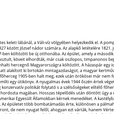
rtes keleti lábánál, a Váli-víz völgyében helyezkedik el. A pom
827 között József nádor számára. Az alapkő letételére 1821. j
7-ben költözött be új otthonába. Az épület, amely a másodi
usztult, köveit elhordták, már csak oszlopos, timpanonos bej
halti hercegnő Magyarországra költözött. A házaspár egy ide
att alakított ki birtokán mintagazdaságot, a magyar kertművé
 főherceg 1905-ben halt meg, ezek után örökösei már nem fog
mlíti egy útikönyv. A nyugalmas évek 1944 őszén értek véget
konzervatív politikát folytató s a szélsőségeket elítélő főhe
t hordozta magában. Hosszas tépelődés után döntött úgy a 
Amerikai Egyesült Államokban kérnek menedéket. A kastélyb
e. Az épületet több bombatámadás érte, különösen a pálmah
front, de nem nyugat felől, ahogyan ezt várták, hanem Vértesa