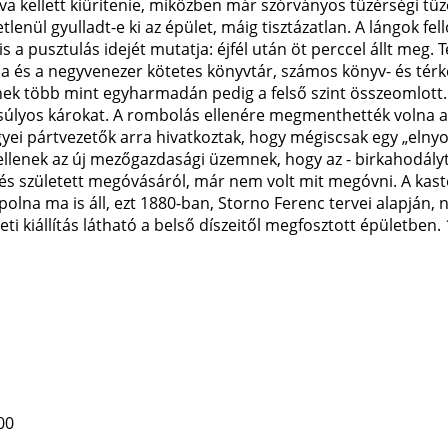
kellett kiürítenie, miközben már szórványos tüzérségi tüzet
tlenül gyulladt-e ki az épület, máig tisztázatlan. A lángok f
is a pusztulás idejét mutatja: éjfél után öt perccel állt me
 és a negyvenezer kötetes könyvtár, számos könyv- és térkép
tnek több mint egyharmadán pedig a felső szint összeomlott
súlyos károkat. A rombolás ellenére megmenthették volna a k
egyei pártvezetők arra hivatkoztak, hogy mégiscsak egy „elny
kellenek az új mezőgazdasági üzemnek, hogy az - birkahodály
és született megóvásáról, már nem volt mit megóvni. A kasté
kápolna ma is áll, ezt 1880-ban, Storno Ferenc tervei alapján,
eti kiállítás látható a belső díszeitől megfosztott épületben
00