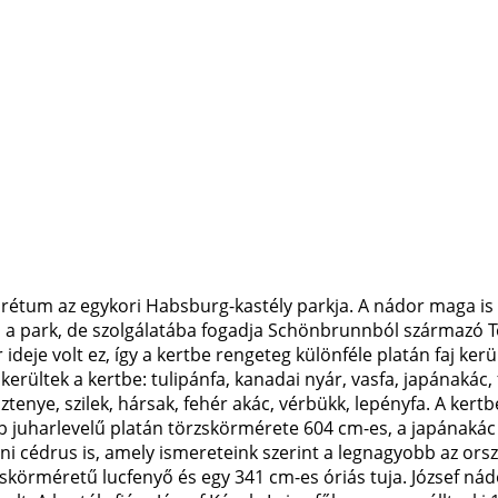
orétum az egykori Habsburg-kastély parkja. A nádor maga is ki
 a park, de szolgálatába fogadja Schönbrunnból származó Tost
ideje volt ez, így a kertbe rengeteg különféle platán faj ke
erültek a kertbe: tulipánfa, kanadai nyár, vasfa, japánakác, 
enye, szilek, hársak, fehér akác, vérbükk, lepényfa. A ker
b juharlevelű platán törzskörmérete 604 cm-es, a japánakác
ni cédrus is, amely ismereteink szerint a legnagyobb az or
körméretű lucfenyő és egy 341 cm-es óriás tuja. József nád