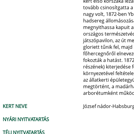
kert első korszaka lezár
tovább csinosítgatta a 
nagy volt, 1872-ben Ybl
hadsereg állomásozását
megnyithassa kapuit az
országos természetvéde
játszópavilon, az út m
gloriett tűnik fel, maj
főhercegnőről elnevezet
fokozták a hatást. 1872
részének) kiterjedése 
környezetével feltétel
az állatkerti épületeg
megtörtént, a madárház,
arborétumként működik
KERT NEVE
József nádor-Habsburg
NYÁRI NYITVATARTÁS
TÉLI NYITVATARTÁS