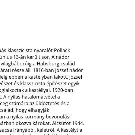
pás klasszicista nyaralót Pollack
únius 13-án került sor. A nádor
k világháborúig a Habsburg család
árati része áll. 1816-ban József nádor
ig ebben a kastélyban lakott. József
szet és klasszicista építészet egyik
lalkoztak a kastéllyal, 1920-ban
. A nyilas hatalomátvétel a
rceg számára az üldöztetés és a
család, hogy elhagyják
an a nyilas kormány bevonulási
ázban okozva károkat. Alcsútot 1944.
csa irányából, keletről. A kastélyt a