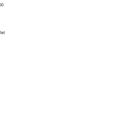
00
let