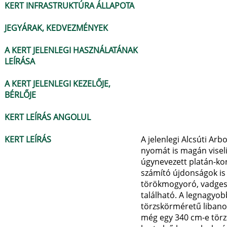
KERT INFRASTRUKTÚRA ÁLLAPOTA
JEGYÁRAK, KEDVEZMÉNYEK
A KERT JELENLEGI HASZNÁLATÁNAK
LEÍRÁSA
A KERT JELENLEGI KEZELŐJE,
BÉRLŐJE
KERT LEÍRÁS ANGOLUL
KERT LEÍRÁS
A jelenlegi Alcsúti Arb
nyomát is magán viseli
úgynevezett platán-kor 
számító újdonságok is k
törökmogyoró, vadgeszt
található. A legnagyob
törzskörméretű libano
még egy 340 cm-e törzs