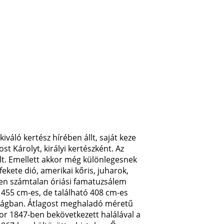
váló kertész hírében állt, saját keze
 Károlyt, királyi kertészként. Az
rült. Emellett akkor még különlegesnek
fekete dió, amerikai kőris, juharok,
tben számtalan óriási famatuzsálem
 455 cm-es, de található 408 cm-es
szágban. Átlagost meghaladó méretű
or 1847-ben bekövetkezett halálával a