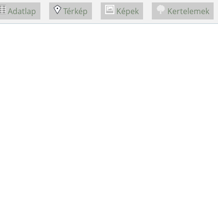
Adatlap
Térkép
Képek
Kertelemek