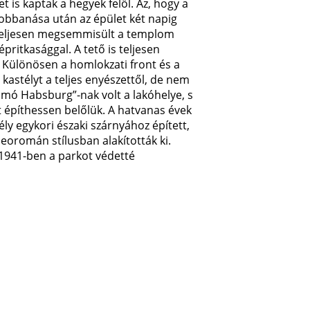
 is kaptak a hegyek felől. Az, hogy a
ellobbanása után az épület két napig
g. Teljesen megsemmisült a templom
ritkasággal. A tető is teljesen
. Különösen a homlokzati front és a
astélyt a teljes enyészettől, de nem
omó Habsburg”-nak volt a lakóhelye, s
t építhessen belőlük. A hatvanas évek
ly egykori északi szárnyához épített,
 neoromán stílusban alakították ki.
. 1941-ben a parkot védetté