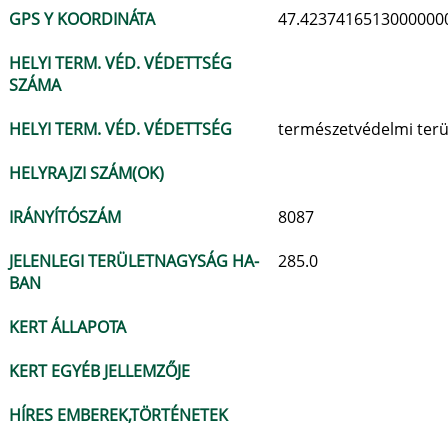
GPS Y KOORDINÁTA
47.4237416513000000
HELYI TERM. VÉD. VÉDETTSÉG
SZÁMA
HELYI TERM. VÉD. VÉDETTSÉG
természetvédelmi terü
HELYRAJZI SZÁM(OK)
IRÁNYÍTÓSZÁM
8087
JELENLEGI TERÜLETNAGYSÁG HA-
285.0
BAN
KERT ÁLLAPOTA
KERT EGYÉB JELLEMZŐJE
HÍRES EMBEREK,TÖRTÉNETEK