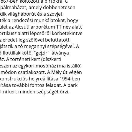
 1867-ben költözött a birtokra. Ő
t. A pálmaházat, amely döbbenetesen
odik világháborút és a szovjet
dték a rendezési munkálatokat, hogy
ület az Alcsúti arborétum TT név alatt
rtikusz alatti lépcsőről körbetekintve
 eredetileg szőlővel befuttatott
eljátszik a tó megannyi szépségével. A
lottillakikötő, "gejzír" látványa
. A történeti kert (díszkerti
észén az egykori mosóház (ma istálló)
 módon csatlakozott. A Mély út végén
ekonstrukciós helyreállítása 1994-ben
ítása további fontos feladat. A park
lmi kert minden szépségét őrzi.