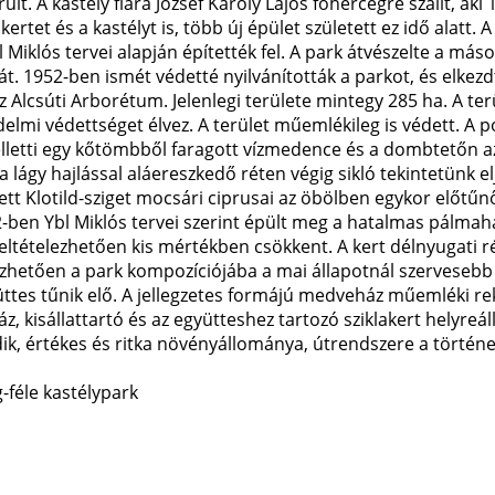
ult. A kastély fiára József Károly Lajos főhercegre szállt, aki
kertet és a kastélyt is, több új épület született ez idő alat
 Miklós tervei alapján építették fel. A park átvészelte a más
. 1952-ben ismét védetté nyilvánították a parkot, és elkez
 Alcsúti Arborétum. Jelenlegi területe mintegy 285 ha. A ter
lmi védettséget élvez. A terület műemlékileg is védett. A po
elletti egy kőtömbből faragott vízmedence és a dombtetőn az
d a lágy hajlással aláereszkedő réten végig sikló tekintetünk 
t Klotild-sziget mocsári ciprusai az öbölben egykor előtűnő f
-ben Ybl Miklós tervei szerint épült meg a hatalmas pálmaház
feltételezhetően kis mértékben csökkent. A kert délnyugati r
ezhetően a park kompozíciójába a mai állapotnál szervesebb
yüttes tűnik elő. A jellegzetes formájú medveház műemléki r
 kisállattartó és az együtteshez tartozó sziklakert helyreáll
, értékes és ritka növényállománya, útrendszere a történe
-féle kastélypark