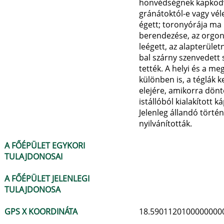
honvédségnek kapkodva 
gránátoktól-e vagy véle
égett; toronyórája ma 
berendezése, az orgona
leégett, az alapterüle
bal szárny szenvedett 
tették. A helyi és a m
különben is, a téglák 
elejére, amikorra dönt
istállóból kialakított 
Jelenleg állandó történ
nyilvánították.
A FŐÉPÜLET EGYKORI
TULAJDONOSAI
A FŐÉPÜLET JELENLEGI
TULAJDONOSA
GPS X KOORDINÁTA
18.5901120100000000