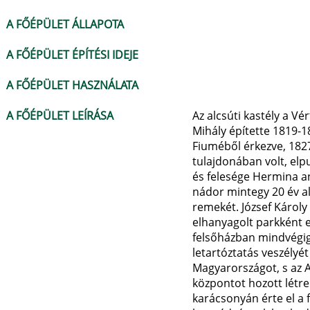
A FŐÉPÜLET ÁLLAPOTA
A FŐÉPÜLET ÉPÍTÉSI IDEJE
A FŐÉPÜLET HASZNÁLATA
A FŐÉPÜLET LEÍRÁSA
Az alcsúti kastély a Vé
Mihály építette 1819-1
Fiuméből érkezve, 182
tulajdonában volt, elp
és felesége Hermina an
nádor mintegy 20 év al
remekét. József Károly
elhanyagolt parkként e
felsőházban mindvégig 
letartóztatás veszélyé
Magyarországot, s az 
központot hozott létr
karácsonyán érte el a 