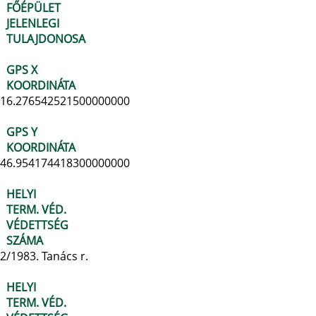
FŐÉPÜLET
JELENLEGI
TULAJDONOSA
GPS X
KOORDINÁTA
16.276542521500000000
GPS Y
KOORDINÁTA
46.954174418300000000
HELYI
TERM. VÉD.
VÉDETTSÉG
SZÁMA
2/1983. Tanács r.
HELYI
TERM. VÉD.