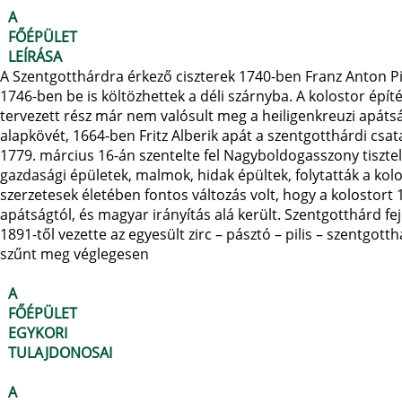
A
FŐÉPÜLET
LEÍRÁSA
A Szentgotthárdra érkező ciszterek 1740-ben Franz Anton Pi
1746-ben be is költözhettek a déli szárnyba. A kolostor épí
tervezett rész már nem valósult meg a heiligenkreuzi apáts
alapkövét, 1664-ben Fritz Alberik apát a szentgotthárdi csa
1779. március 16-án szentelte fel Nagyboldogasszony tiszte
gazdasági épületek, malmok, hidak épültek, folytatták a kolos
szerzetesek életében fontos változás volt, hogy a kolostort 1
apátságtól, és magyar irányítás alá került. Szentgotthárd 
1891-től vezette az egyesült zirc – pásztó – pilis – szentgo
szűnt meg véglegesen
A
FŐÉPÜLET
EGYKORI
TULAJDONOSAI
A