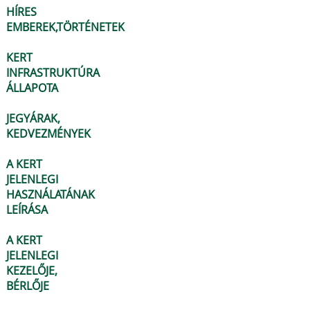
HÍRES
EMBEREK,TÖRTÉNETEK
KERT
INFRASTRUKTÚRA
ÁLLAPOTA
JEGYÁRAK,
KEDVEZMÉNYEK
A KERT
JELENLEGI
HASZNÁLATÁNAK
LEÍRÁSA
A KERT
JELENLEGI
KEZELŐJE,
BÉRLŐJE