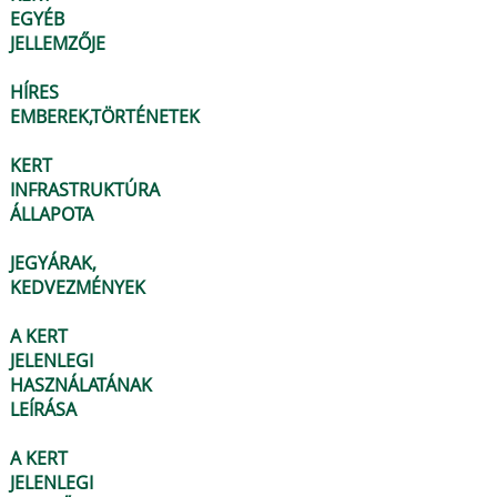
EGYÉB
JELLEMZŐJE
HÍRES
EMBEREK,TÖRTÉNETEK
KERT
INFRASTRUKTÚRA
ÁLLAPOTA
JEGYÁRAK,
KEDVEZMÉNYEK
A KERT
JELENLEGI
HASZNÁLATÁNAK
LEÍRÁSA
A KERT
JELENLEGI