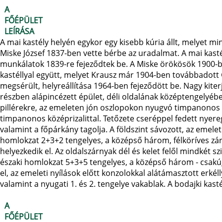
A
FŐÉPÜLET
LEÍRÁSA
A mai kastély helyén egykor egy kisebb kúria állt, melyet
Miske József 1837-ben vette bérbe az uradalmat. A mai kastél
munkálatok 1839-re fejeződtek be. A Miske örökösök 1900-b
kastéllyal együtt, melyet Krausz már 1904-ben továbbadott G
megsérült, helyreállítása 1964-ben fejeződött be. Nagy kite
részben alápincézett épület, déli oldalának középtengelyében
pillérekre, az emeleten jón oszlopokon nyugvó timpanonos köz
timpanonos középrizalittal. Tetőzete cseréppel fedett nyere
valamint a főpárkány tagolja. A földszint sávozott, az emelet
homlokzat 2+3+2 tengelyes, a középső három, félköríves zár
helyezkedik el. Az oldalszárnyak dél és kelet felől mindkét 
északi homlokzat 5+3+5 tengelyes, a középső három - csakúg
el, az emeleti nyílások előtt konzolokkal alátámasztott erkél
valamint a nyugati 1. és 2. tengelye vakablak. A bodajki kas
A
FŐÉPÜLET