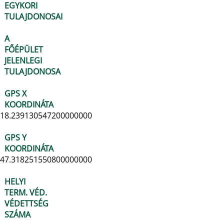
EGYKORI
TULAJDONOSAI
A
FŐÉPÜLET
JELENLEGI
TULAJDONOSA
GPS X
KOORDINÁTA
18.239130547200000000
GPS Y
KOORDINÁTA
47.318251550800000000
HELYI
TERM. VÉD.
VÉDETTSÉG
SZÁMA