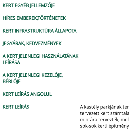
KERT EGYÉB JELLEMZŐJE
HÍRES EMBEREK,TÖRTÉNETEK
KERT INFRASTRUKTÚRA ÁLLAPOTA
JEGYÁRAK, KEDVEZMÉNYEK
A KERT JELENLEGI HASZNÁLATÁNAK
LEÍRÁSA
A KERT JELENLEGI KEZELŐJE,
BÉRLŐJE
KERT LEÍRÁS ANGOLUL
KERT LEÍRÁS
A kastély parkjának ter
tervezett kert számtal
mintára tervezték, mel
sok-sok kerti építmény