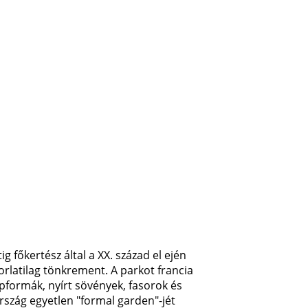
g főkertész által a XX. század el ején
rlatilag tönkrement. A parkot francia
pformák, nyírt sövények, fasorok és
rszág egyetlen "formal garden"-jét