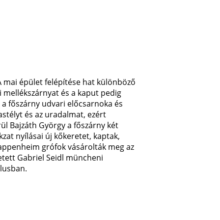
A mai épület felépítése hat különböző
i mellékszárnyat és a kaput pedig
l a főszárny udvari előcsarnoka és
stélyt és az uradalmat, ezért
ül Bajzáth György a főszárny két
zat nyílásai új kőkeretet, kaptak,
Pappenheim grófok vásárolták meg az
etett Gabriel Seidl müncheni
ílusban.