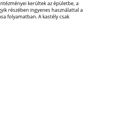
tézményei kerültek az épületbe, a
gyik részében ingyenes használattal a
ása folyamatban. A kastély csak