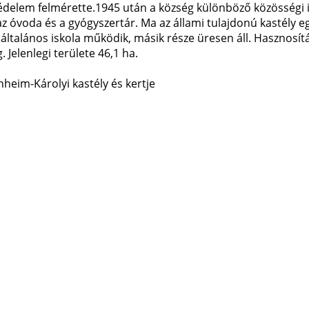
elem felmérette.1945 után a község különböző közösségi in
 az óvoda és a gyógyszertár. Ma az állami tulajdonú kastély e
 általános iskola működik, másik része üresen áll. Hasznosít
. Jelenlegi területe 46,1 ha.
eim-Károlyi kastély és kertje