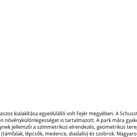
aszos kialakítása egyedülálló volt Fejér megyében. A Schussti
an növénykülönlegességet is tartalmazott. A park mára gyako
ynek jellemzői a szimmetrikus elrendezés, geometrikus tere
 (támfalak, lépcsők, medence, diadalív) és szobrok. Magyaro