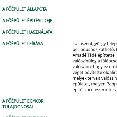
A FŐÉPÜLET ÁLLAPOTA
A FŐÉPÜLET ÉPÍTÉSI IDEJE
A FŐÉPÜLET HASZNÁLATA
A FŐÉPÜLET LEÍRÁSA
Iszkaszentgyörgy telep
periódushoz köthető. M
Amadé Tádé építtette 17
valószínűleg a főlépcs
valószínű, hogy ez utó
végét bővítette oldalir
melyek terveit valósz
épületet, melyen Papp
építészprofesszor terve
A FŐÉPÜLET EGYKORI
TULAJDONOSAI