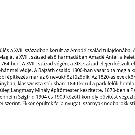
ülés a XVII. században került az Amadé család tulajdonába. 
agját a XVIII. század első harmadában Amadé Antal, a kelet
64-ben. A XVIII. század végén, a XIX. század elején készült e
őház mellvédje. A Bajzáth család 1800-ban vásárolta meg a ka
bbi építkezés már az ő nevükhöz fűződik. Az 1820-as évek kör
ányban, klasszicista stílusban. 1840 körül a park felőli homlok
ínűleg Langmasy Mihály építőmester készítette. 1870-ben a 
enheim Szigfrid 1904 és 1909 között komoly bővítést végezt
i szerint. Ekkor épültek fel a nyugati szárnyak neobarokk st