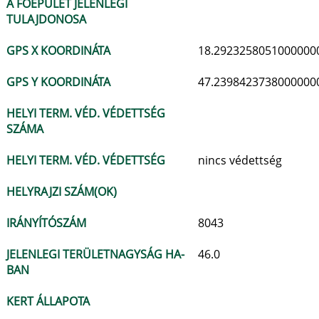
A FŐÉPÜLET JELENLEGI
TULAJDONOSA
GPS X KOORDINÁTA
18.2923258051000000
GPS Y KOORDINÁTA
47.2398423738000000
HELYI TERM. VÉD. VÉDETTSÉG
SZÁMA
HELYI TERM. VÉD. VÉDETTSÉG
nincs védettség
HELYRAJZI SZÁM(OK)
IRÁNYÍTÓSZÁM
8043
JELENLEGI TERÜLETNAGYSÁG HA-
46.0
BAN
KERT ÁLLAPOTA