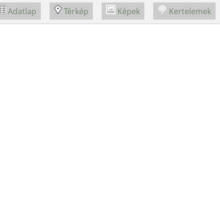
Adatlap
Térkép
Képek
Kertelemek