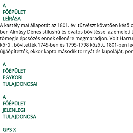
A
FŐÉPÜLET
LEÍRÁSA
A kastély mai állapotát az 1801. évi tűzvészt követően késő co
ben Almásy Dénes stílushű és óvatos bővítéssel az emeleti 
tömeglelépcsőzés ennek ellenére megmaradjon. Volt Harru
körül, bővítették 1745-ben és 1795-1798 között, 1801-ben leé
újjáépítették, ekkor kapta második tornyát és kupoláját, port
A
FŐÉPÜLET
EGYKORI
TULAJDONOSAI
A
FŐÉPÜLET
JELENLEGI
TULAJDONOSA
GPS X