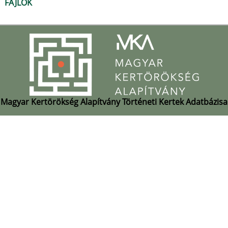
FÁJLOK
Magyar Kertörökség Alapítvány Történeti Kertek Adatbázisa