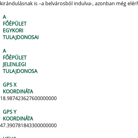
kirándulásnak is –a belvárosból indulva-, azonban még elé
A
FŐÉPÜLET
EGYKORI
TULAJDONOSAI
A
FŐÉPÜLET
JELENLEGI
TULAJDONOSA
GPS X
KOORDINÁTA
18.987423627600000000
GPS Y
KOORDINÁTA
47.390781843300000000