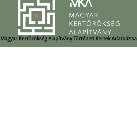
Magyar Kertörökség Alapítvány Történeti Kertek Adatbázisa