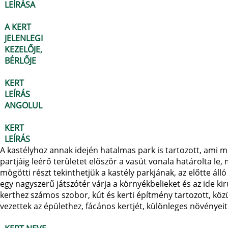
LEÍRÁSA
A KERT
JELENLEGI
KEZELŐJE,
BÉRLŐJE
KERT
LEÍRÁS
ANGOLUL
KERT
LEÍRÁS
A kastélyhoz annak idején hatalmas park is tartozott, ami 
partjáig leérő területet először a vasút vonala határolta le
mögötti részt tekinthetjük a kastély parkjának, az előtte ál
egy nagyszerű játszótér várja a környékbelieket és az ide k
kerthez számos szobor, kút és kerti építmény tartozott, köz
vezettek az épülethez, fácános kertjét, különleges növényeit 