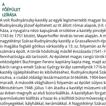
A
FŐÉPÜLET
LEÍRÁSA
A volt Rudnyánszky-kastély az egyik legismertebb magyar ba
Rudnyánszky József építtetett az itt állott római alapok, (I-I
háza, a nyugatra nézo kapujának orsóköve a kastély pincéjéb
1743 és 1751 között, Mayerhoffer András tervei alapján. A m
nagytétényi Száraz-Rudnyánszky kastély a Grassalkovich-típ
is magába foglaló gótikus várkastély a 13. sz. folyamán az Á
számára épült. A török hódoltság másfél évszázada (1541–16
fennhatósága alá tartozott. Az épületet magas rangú török 
vitézségéért Buchingen Ferenc kapitány kapta meg, majd az 
bárói rangra emelt Száraz György királyi személynök 1716-
kastély újjáépítéséhez és kibővítéséhez. Rudnyánszkyné Szár
osztva, a család oldalági leszármazottai örökölték. 1904-be
maradt. A második világháború folyamán az épület súlyos k
Minisztérium 1948. július 1-én átadta a kastélyt múzeumi c
az évben megnyílt az első bútorkiállítás. A kastélyban forga
iparművészeti kiállítás a hazai és a külföldi bútorművesség
szőnyegekkel, kályhákkal, kerámiákkal. A Nagytétényi Szára