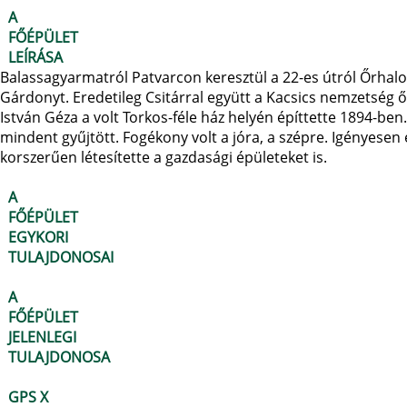
A
FŐÉPÜLET
LEÍRÁSA
Balassagyarmatról Patvarcon keresztül a 22-es útról Őrhalom 
Gárdonyt. Eredetileg Csitárral együtt a Kacsics nemzetség ősi
István Géza a volt Torkos-féle ház helyén építtette 1894-ben.
mindent gyűjtött. Fogékony volt a jóra, a szépre. Igényesen é
korszerűen létesítette a gazdasági épületeket is.
A
FŐÉPÜLET
EGYKORI
TULAJDONOSAI
A
FŐÉPÜLET
JELENLEGI
TULAJDONOSA
GPS X