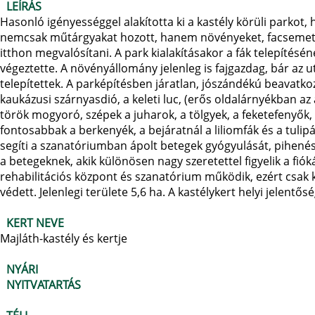
LEÍRÁS
Hasonló igényességgel alakította ki a kastély körüli parkot, 
nemcsak műtárgyakat hozott, hanem növényeket, facsemetéket
itthon megvalósítani. A park kialakításakor a fák telepítésén
végeztette. A növényállomány jelenleg is fajgazdag, bár az u
telepítettek. A parképítésben járatlan, jószándékú beavatko
kaukázusi szárnyasdió, a keleti luc, (erős oldalárnyékban az a
török mogyoró, szépek a juharok, a tölgyek, a feketefenyők, 
fontosabbak a berkenyék, a bejáratnál a liliomfák és a tu
segíti a szanatóriumban ápolt betegek gyógyulását, pihenés
a betegeknek, akik különösen nagy szeretettel figyelik a fióká
rehabilitációs központ és szanatórium működik, ezért csak k
védett. Jelenlegi területe 5,6 ha. A kastélykert helyi jelentős
KERT NEVE
Majláth-kastély és kertje
NYÁRI
NYITVATARTÁS