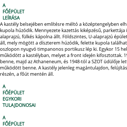
A
FŐÉPÜLET
LEÍRÁSA
A kastély belsejében említésre méltó a középtengelyben elhel
kupola húzódik. Mennyezete kazettás kiképzésű, parkettája 
alaprajzú, fülkés kápolna állt. Földszintes, U-alaprajzú épü
áll, mely mögött a díszterem húzódik, felette kupola találh
oszlopon nyugvó timpanonos portikusz lép ki. Egykor 15 he
működött a kastélyban, melyet a front idején kifosztottak. 1
benne, majd az Athaneneum, és 1948-tól a SZOT üdülője le
működött benne. A kastély jelenleg magántulajdon, felújítás a
részén, a főút mentén áll.
A
FŐÉPÜLET
EGYKORI
TULAJDONOSAI
A
FŐÉPÜLET