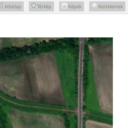
Adatlap
Térkép
Képek
Kertelemek